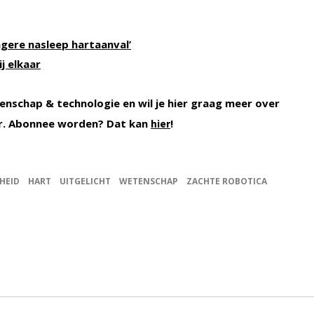
gere nasleep hartaanval’
j elkaar
enschap & technologie en wil je hier graag meer over
r. Abonnee worden? Dat kan
!
hier
HEID
HART
UITGELICHT
WETENSCHAP
ZACHTE ROBOTICA