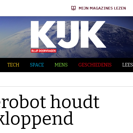
MIJN MAGAZINES LEZEN
TECH
SPACE
MENS
GESCHIEDENIS
LEES
robot houdt
 kloppend