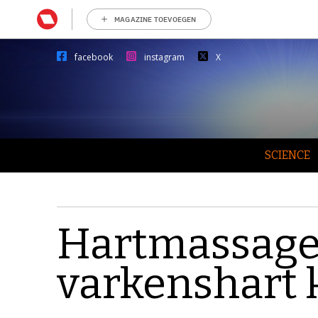
MAGAZINE TOEVOEGEN
facebook
instagram
X
SCIENCE
Hartmassage
varkenshart