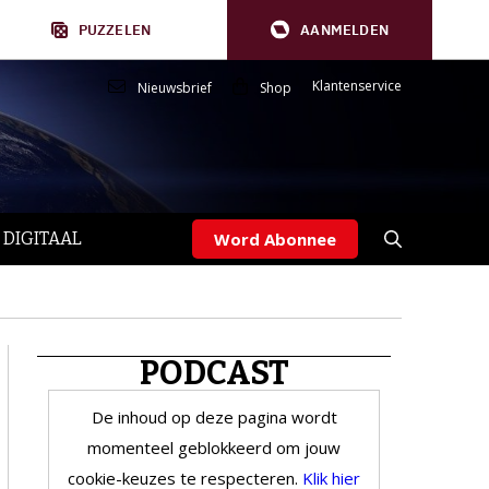
PUZZELEN
AANMELDEN
Klantenservice
Nieuwsbrief
Shop
 DIGITAAL
Word Abonnee
PODCAST
De inhoud op deze pagina wordt
momenteel geblokkeerd om jouw
cookie-keuzes te respecteren.
Klik hier