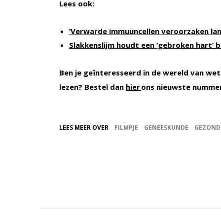
Lees ook:
‘Verwarde immuuncellen veroorzaken lan
Slakkenslijm houdt een ‘gebroken hart’ bi
Ben je geïnteresseerd in de wereld van wet
lezen? Bestel dan
ons nieuwste numme
hier
LEES MEER OVER
FILMPJE
GENEESKUNDE
GEZOND