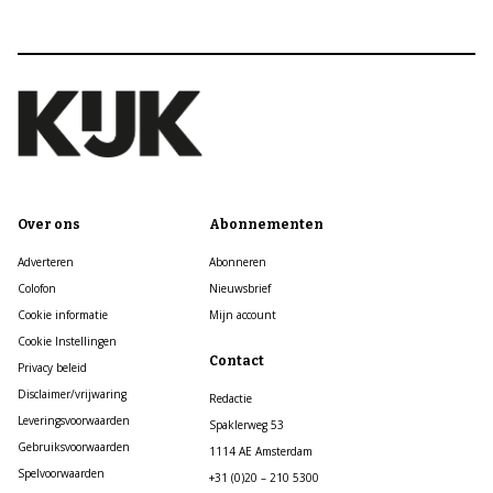
Over ons
Abonnementen
Adverteren
Abonneren
Colofon
Nieuwsbrief
Cookie informatie
Mijn account
Cookie Instellingen
Contact
Privacy beleid
Disclaimer/vrijwaring
Redactie
Leveringsvoorwaarden
Spaklerweg 53
Gebruiksvoorwaarden
1114 AE Amsterdam
Spelvoorwaarden
+31 (0)20 – 210 5300