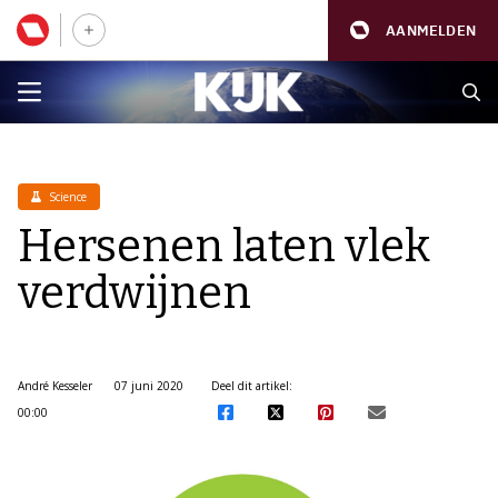
AANMELDEN
Science
Hersenen laten vlek
verdwijnen
André Kesseler
07 juni 2020
Deel dit artikel:
00:00