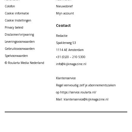
Colofon
Nieuwsbrief
Cookie informatie
Mijn account
Cookie Instellingen
Contact
Privacy beleid
Disclaimer/vrijwaring
Redactie
Leveringsvoorwaarden
Spaklerweg 53
Gebruiksvoorwaarden
1114 AE Amsterdam
Spelvoorwaarden
+31 (0)20 – 210 5300
© Roularta Media Nederland
info@kijkmagazine.nl
Klantenservice
Regel eenvoudig zelf je abonnementszaken
op https://service.roularta.nl/
Mail: klantenservice@kijkmagazine.nl