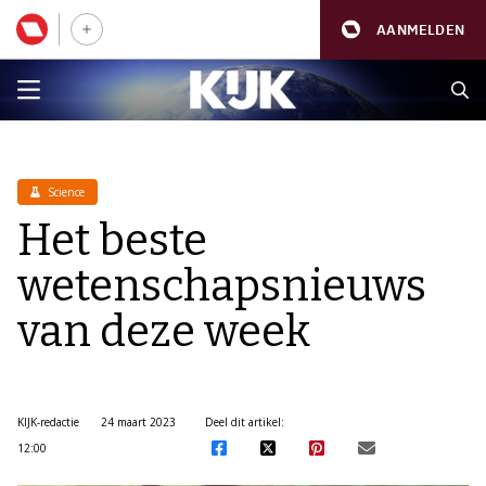
AANMELDEN
Science
Het beste
wetenschapsnieuws
van deze week
KIJK-redactie
24 maart 2023
Deel dit artikel:
12:00