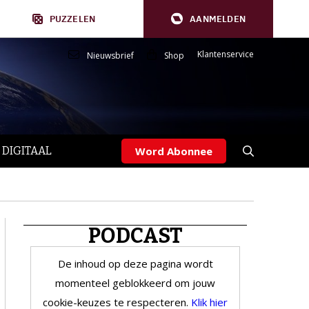
PUZZELEN
AANMELDEN
Klantenservice
Nieuwsbrief
Shop
 DIGITAAL
Word Abonnee
PODCAST
De inhoud op deze pagina wordt
momenteel geblokkeerd om jouw
cookie-keuzes te respecteren.
Klik hier