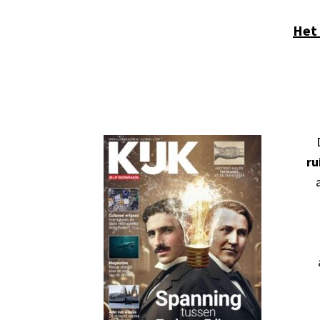
Het 
ru