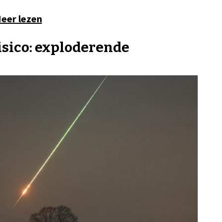
eer lezen
isico: exploderende