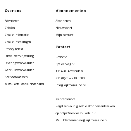
Over ons
Abonnementen
Adverteren
Abonneren
Colofon
Nieuwsbrief
Cookie informatie
Mijn account
Cookie Instellingen
Contact
Privacy beleid
Disclaimer/vrijwaring
Redactie
Leveringsvoorwaarden
Spaklerweg 53
Gebruiksvoorwaarden
1114 AE Amsterdam
Spelvoorwaarden
+31 (0)20 – 210 5300
© Roularta Media Nederland
info@kijkmagazine.nl
Klantenservice
Regel eenvoudig zelf je abonnementszaken
op https://service.roularta.nl/
Mail: klantenservice@kijkmagazine.nl