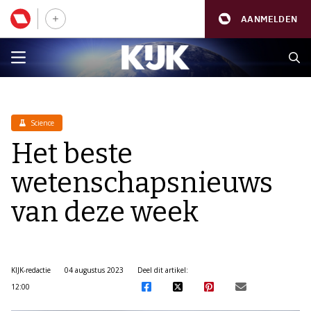
AANMELDEN
Science
Het beste
wetenschapsnieuws
van deze week
KIJK-redactie
04 augustus 2023
Deel dit artikel:
12:00