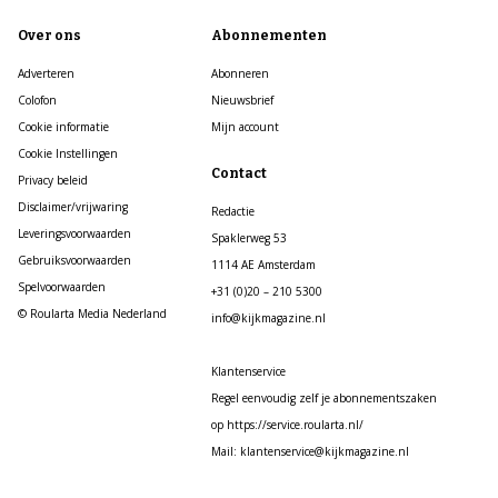
Over ons
Abonnementen
Adverteren
Abonneren
Colofon
Nieuwsbrief
Cookie informatie
Mijn account
Cookie Instellingen
Contact
Privacy beleid
Disclaimer/vrijwaring
Redactie
Leveringsvoorwaarden
Spaklerweg 53
Gebruiksvoorwaarden
1114 AE Amsterdam
Spelvoorwaarden
+31 (0)20 – 210 5300
© Roularta Media Nederland
info@kijkmagazine.nl
Klantenservice
Regel eenvoudig zelf je abonnementszaken
op https://service.roularta.nl/
Mail: klantenservice@kijkmagazine.nl