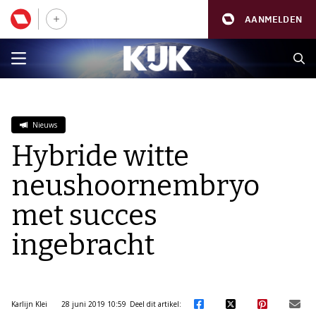
AANMELDEN
Nieuws
Hybride witte
neushoornembryo
met succes
ingebracht
Karlijn Klei
28 juni 2019 10:59
Deel dit artikel: