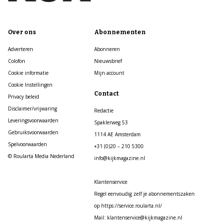
Over ons
Abonnementen
Adverteren
Abonneren
Colofon
Nieuwsbrief
Cookie informatie
Mijn account
Cookie Instellingen
Contact
Privacy beleid
Disclaimer/vrijwaring
Redactie
Leveringsvoorwaarden
Spaklerweg 53
Gebruiksvoorwaarden
1114 AE Amsterdam
Spelvoorwaarden
+31 (0)20 – 210 5300
© Roularta Media Nederland
info@kijkmagazine.nl
Klantenservice
Regel eenvoudig zelf je abonnementszaken
op https://service.roularta.nl/
Mail: klantenservice@kijkmagazine.nl