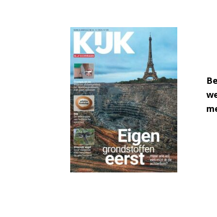
Be
we
me