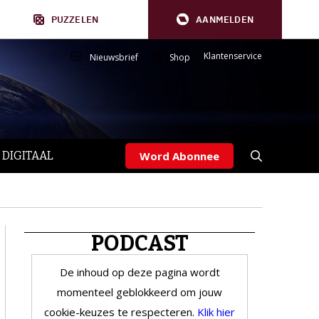
PUZZELEN
AANMELDEN
Klantenservice
Nieuwsbrief
Shop
 DIGITAAL
Word Abonnee
PODCAST
De inhoud op deze pagina wordt
momenteel geblokkeerd om jouw
cookie-keuzes te respecteren.
Klik hier