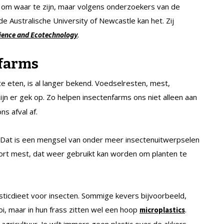
i om waar te zijn, maar volgens onderzoekers van de
e Australische University of Newcastle kan het. Zij
.
ience and Ecotechnology
nfarms
e eten, is al langer bekend. Voedselresten, mest,
jn er gek op. Zo helpen insectenfarms ons niet alleen aan
ns afval af.
. Dat is een mengsel van onder meer insectenuitwerpselen
oort mest, dat weer gebruikt kan worden om planten te
ticdieet voor insecten. Sommige kevers bijvoorbeeld,
oi, maar in hun frass zitten wel een hoop
.
microplastics
gricultuur. Je wilt immers geen plastic over de akkers