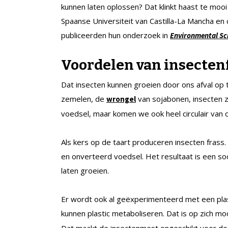
kunnen laten oplossen? Dat klinkt haast te moo
Spaanse Universiteit van Castilla-La Mancha en d
publiceerden hun onderzoek in
Environmental Sc
Voordelen van insecte
Dat insecten kunnen groeien door ons afval op t
zemelen, de
van sojabonen, insecten zi
wrongel
voedsel, maar komen we ook heel circulair van o
Als kers op de taart produceren insecten frass
en onverteerd voedsel. Het resultaat is een s
laten groeien.
Er wordt ook al geëxperimenteerd met een plas
kunnen plastic metaboliseren. Dat is op zich mo
Dat maakt de insectenmest ongeschikt voor de a