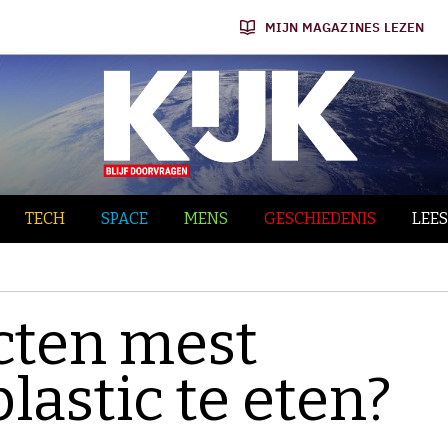
MIJN MAGAZINES LEZEN
TECH
SPACE
MENS
GESCHIEDENIS
LEES
cten mest
astic te eten?