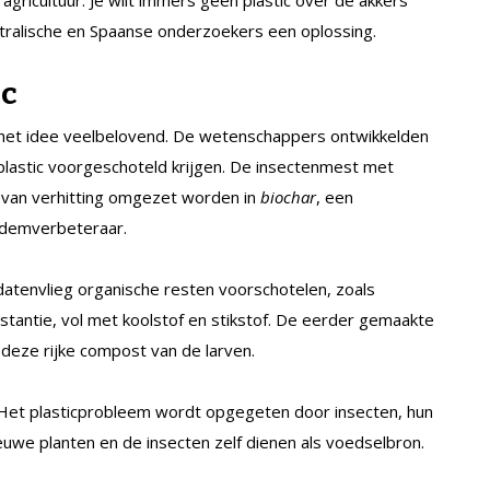
tralische en Spaanse onderzoekers een oplossing.
ic
 het idee veelbelovend. De wetenschappers ontwikkelden
lastic voorgeschoteld krijgen. De insectenmest met
l van verhitting omgezet worden in
biochar
, een
bodemverbeteraar.
datenvlieg organische resten voorschotelen, zoals
bstantie, vol met koolstof en stikstof. De eerder gemaakte
eze rijke compost van de larven.
ap. Het plasticprobleem wordt opgegeten door insecten, hun
uwe planten en de insecten zelf dienen als voedselbron.