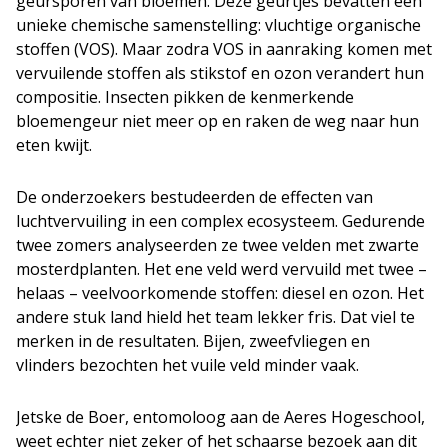
geursporen van bloemen. Deze geurtjes bevatten een
unieke chemische samenstelling: vluchtige organische
stoffen (VOS). Maar zodra VOS in aanraking komen met
vervuilende stoffen als stikstof en ozon verandert hun
compositie. Insecten pikken de kenmerkende
bloemengeur niet meer op en raken de weg naar hun
eten kwijt.
De onderzoekers bestudeerden de effecten van
luchtvervuiling in een complex ecosysteem. Gedurende
twee zomers analyseerden ze twee velden met zwarte
mosterdplanten. Het ene veld werd vervuild met twee –
helaas – veelvoorkomende stoffen: diesel en ozon. Het
andere stuk land hield het team lekker fris. Dat viel te
merken in de resultaten. Bijen, zweefvliegen en
vlinders bezochten het vuile veld minder vaak.
Jetske de Boer, entomoloog aan de Aeres Hogeschool,
weet echter niet zeker of het schaarse bezoek aan dit