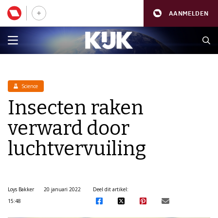
AANMELDEN
Science
Insecten raken
verward door
luchtvervuiling
Loys Bakker
20 januari 2022
Deel dit artikel:
15:48