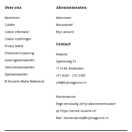
Over ons
Abonnementen
Adverteren
Abonneren
Colofon
Nieuwsbrief
Cookie informatie
Mijn account
Cookie Instellingen
Contact
Privacy beleid
Disclaimer/vrijwaring
Redactie
Leveringsvoorwaarden
Spaklerweg 53
Gebruiksvoorwaarden
1114 AE Amsterdam
Spelvoorwaarden
+31 (0)20 – 210 5300
© Roularta Media Nederland
info@kijkmagazine.nl
Klantenservice
Regel eenvoudig zelf je abonnementszaken
op https://service.roularta.nl/
Mail: klantenservice@kijkmagazine.nl