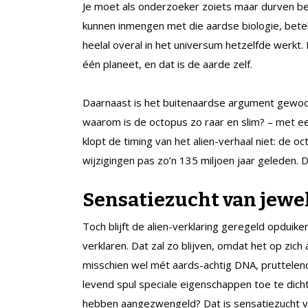
Je moet als onderzoeker zoiets maar durven be
kunnen inmengen met die aardse biologie, bete
heelal overal in het universum hetzelfde werkt.
één planeet, en dat is de aarde zelf.
Daarnaast is het buitenaardse argument gewoon 
waarom is de octopus zo raar en slim? – met e
klopt de timing van het alien-verhaal niet: de o
wijzigingen pas zo’n 135 miljoen jaar geleden. 
Sensatiezucht van jewe
Toch blijft de alien-verklaring geregeld opduik
verklaren. Dat zal zo blijven, omdat het op zic
misschien wel mét aards-achtig DNA, pruttelen
levend spul speciale eigenschappen toe te dich
hebben aangezwengeld? Dat is sensatiezucht v