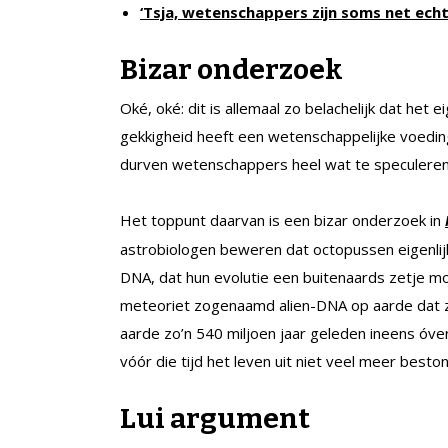
‘Tsja, wetenschappers zijn soms net ech
Bizar onderzoek
Oké, oké: dit is allemaal zo belachelijk dat het 
gekkigheid heeft een wetenschappelijke voedi
durven wetenschappers heel wat te speculeren. 
Het toppunt daarvan is een bizar onderzoek in
astrobiologen beweren dat octopussen eigenlijk a
DNA, dat hun evolutie een buitenaards zetje m
meteoriet zogenaamd alien-DNA op aarde dat z
aarde zo’n 540 miljoen jaar geleden ineens óv
vóór die tijd het leven uit niet veel meer besto
Lui argument