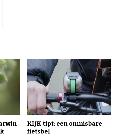
Darwin
KIJK tipt: een onmisbare
jk
fietsbel