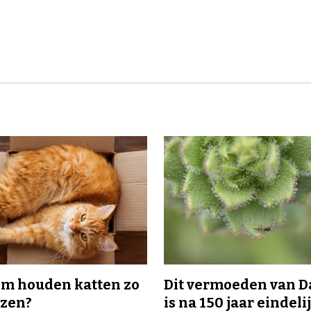
m houden katten zo
Dit vermoeden van 
ozen?
is na 150 jaar eindeli