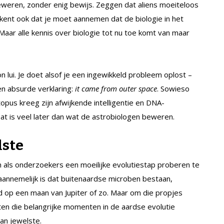
weren, zonder enig bewijs. Zeggen dat aliens moeiteloos
kent ook dat je moet aannemen dat de biologie in het
 Maar alle kennis over biologie tot nu toe komt van maar
lui. Je doet alsof je een ingewikkeld probleem oplost –
en absurde verklaring:
it came from outer space
. Sowieso
ctopus kreeg zijn afwijkende intelligentie en DNA-
Dat is veel later dan wat de astrobiologen beweren.
lste
en als onderzoekers een moeilijke evolutiestap proberen te
h aannemelijk is dat buitenaardse microben bestaan,
d op een maan van Jupiter of zo. Maar om die propjes
ten die belangrijke momenten in de aardse evolutie
an jewelste.