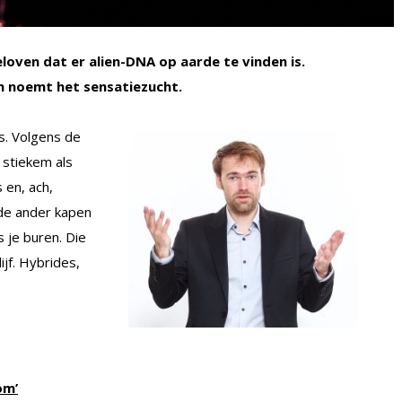
ven dat er alien-DNA op aarde te vinden is.
n noemt het sensatiezucht.
s. Volgens de
 stiekem als
 en, ach,
de ander kapen
 je buren. Die
jf. Hybrides,
om’