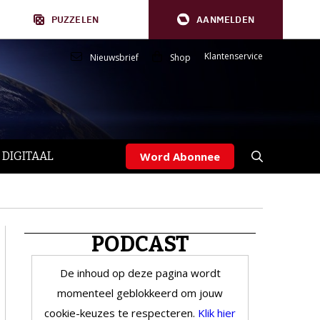
PUZZELEN
AANMELDEN
Klantenservice
Nieuwsbrief
Shop
 DIGITAAL
Word Abonnee
PODCAST
De inhoud op deze pagina wordt
momenteel geblokkeerd om jouw
cookie-keuzes te respecteren.
Klik hier