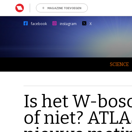
MAGAZINE TOEVOEGEN
facebook
instagram
X
SCIENCE
Is het W-bos
of niet? ATL