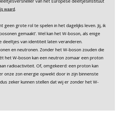
eeltjesversneller van het Europese deeltjesinstituut
.
js waard
geen grote rol te spelen in het dagelijks leven. Jij, ik
-bosonen gemaakt’. Wel kan het W-boson, als enige
 deeltjes van identiteit laten veranderen.
tonen en neutronen. Zonder het W-boson zouden die
r mét het W-boson kan een neutron zomaar een proton
aan radioactiviteit. Of, omgekeerd: een proton kan
r onze zon energie opwekt door in zijn binnenste
dus zeker kunnen stellen dat wij er zonder het W-