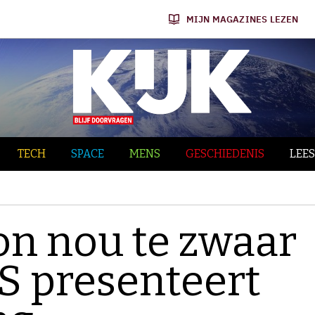
MIJN MAGAZINES LEZEN
TECH
SPACE
MENS
GESCHIEDENIS
LEES
on nou te zwaar
AS presenteert