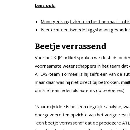
Lees ook:
Muon gedraagt zich toch best normaal – of i
Is er echt een tweede higgsboson gevonde
Beetje verrassend
Voor het KIJK-artikel spraken we destijds ond
voornaamste wetenschappers in het team dat d
ATLAS-team. Formeel is hij zelfs een van de au
maar daar was hij niet direct bij betrokken, mail
om álle teamleden als auteurs op te voeren.)
“Naar mijn idee is het een degelijke analyse, w
doorgevoerd ten opzichte van het vorige resulta
“een beetje verrassend” dat de preciezere AT