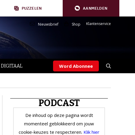
PUZZELEN
AANMELDEN
Klantenservice
Nieuwsbrief
Shop
 DIGITAAL
Word Abonnee
PODCAST
De inhoud op deze pagina wordt
momenteel geblokkeerd om jouw
cookie-keuzes te respecteren.
Klik hier