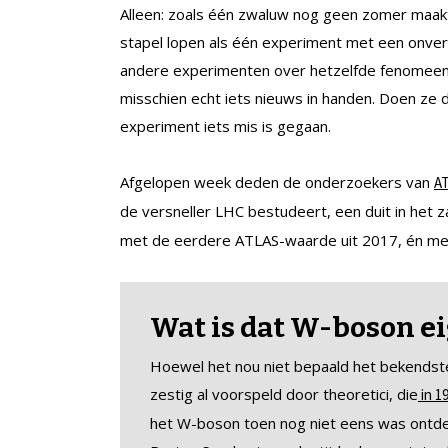
Alleen: zoals één zwaluw nog geen zomer maakt,
stapel lopen als één experiment met een onve
andere experimenten over hetzelfde fenomeen 
misschien echt iets nieuws in handen. Doen ze 
experiment iets mis is gegaan.
Afgelopen week deden de onderzoekers van
A
de versneller LHC bestudeert, een duit in het 
met de eerdere ATLAS-waarde uit 2017, én met
Wat is dat W-boson ei
Hoewel het nou niet bepaald het bekendste
zestig al voorspeld door theoretici, die
in 1
het W-boson toen nog niet eens was ontdek