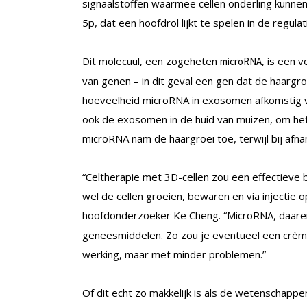
signaalstoffen waarmee cellen onderling kunne
5p, dat een hoofdrol lijkt te spelen in de regula
Dit molecuul, een zogeheten
, is een 
microRNA
van genen – in dit geval een gen dat de haargr
hoeveelheid microRNA in exosomen afkomstig v
ook de exosomen in de huid van muizen, om het 
microRNA nam de haargroei toe, terwijl bij afn
“Celtherapie met 3D-cellen zou een effectieve 
wel de cellen groeien, bewaren en via injectie op
hoofdonderzoeker Ke Cheng. “MicroRNA, daaren
geneesmiddelen. Zo zou je eventueel een crème
werking, maar met minder problemen.”
Of dit echt zo makkelijk is als de wetenschapper