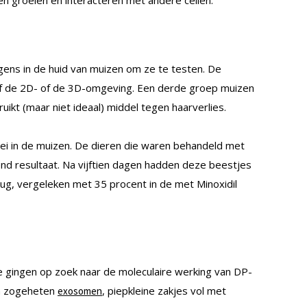
ngen groeien en interacteren met andere cellen.
gens in de huid van muizen om ze te testen. De
of de 2D- of de 3D-omgeving. Een derde groep muizen
uikt (maar niet ideaal) middel tegen haarverlies.
ei in de muizen. De dieren die waren behandeld met
end resultaat. Na vijftien dagen hadden deze beestjes
rug, vergeleken met 35 procent in de met Minoxidil
Ze gingen op zoek naar de moleculaire werking van DP-
in zogeheten
, piepkleine zakjes vol met
exosomen