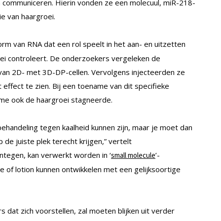
n communiceren. Hierin vonden ze een molecuul, miR-218-
tie van haargroei.
vorm van RNA dat een rol speelt in het aan- en uitzetten
oei controleert. De onderzoekers vergeleken de
an 2D- met 3D-DP-cellen. Vervolgens injecteerden ze
effect te zien. Bij een toename van dit specifieke
ame ook de haargroei stagneerde.
behandeling tegen kaalheid kunnen zijn, maar je moet dan
 de juiste plek terecht krijgen,” vertelt
tegen, kan verwerkt worden in ‘
’-
small molecule
 of lotion kunnen ontwikkelen met een gelijksoortige
s dat zich voorstellen, zal moeten blijken uit verder