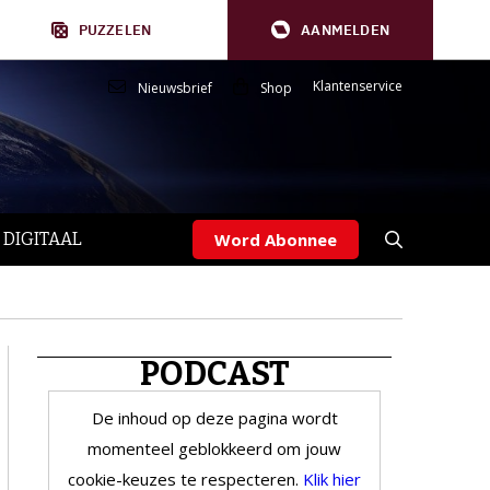
PUZZELEN
AANMELDEN
Klantenservice
Nieuwsbrief
Shop
 DIGITAAL
Word Abonnee
PODCAST
De inhoud op deze pagina wordt
momenteel geblokkeerd om jouw
cookie-keuzes te respecteren.
Klik hier