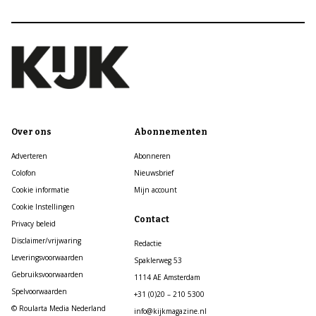
Over ons
Abonnementen
Adverteren
Abonneren
Colofon
Nieuwsbrief
Cookie informatie
Mijn account
Cookie Instellingen
Contact
Privacy beleid
Disclaimer/vrijwaring
Redactie
Leveringsvoorwaarden
Spaklerweg 53
Gebruiksvoorwaarden
1114 AE Amsterdam
Spelvoorwaarden
+31 (0)20 – 210 5300
© Roularta Media Nederland
info@kijkmagazine.nl