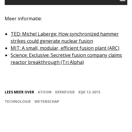
Meer informatie:
TED: Michel Laberge: How synchronized hammer
strikes could generate nuclear fusion
MIT: A small, modular, efficient fusion plant (ARC)
Science: Exclusive: Secretive fusion company claims
reactor breakthrough (Tri Alpha)
LEES MEER OVER
ATOOM
KERNFUSIE
KIJK 12-2015
TECHNOLOGIE
WETENSCHAP