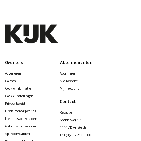
Over ons
Abonnementen
Adverteren
Abonneren
Colofon
Nieuwsbrief
Cookie informatie
Mijn account
Cookie Instellingen
Contact
Privacy beleid
Disclaimer/vrijwaring
Redactie
Leveringsvoorwaarden
Spaklerweg 53
Gebruiksvoorwaarden
1114 AE Amsterdam
Spelvoorwaarden
+31 (0)20 – 210 5300