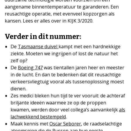
aangename binnentemperatuur te garanderen. Een
reusachtige operatie, met evenveel kopzorgen als
kansen. Lees er alles over in KIJK 3/2020.
Verder in dit nummer:
De
Tasmaanse duivel
kampt met een hardnekkige
ziekte. Moeten we ingrijpen of lost de natuur het
zelf op?
De
Boeing 747
was tientallen jaren heer en meester
in de lucht. En dan te bedenken dat dit reusachtige
verkeersvliegtuig vooral als tussenoplossing moest
dienen.
Zes medici bleken hun tijd te ver vooruit: de achteraf
briljante ideeën waarmee ze op de proppen
kwamen, werden door veel collega’s aanvankelijk
als
lachwekkend bestempeld
.
Maak kennis met
Oscar Seborer
, de raadselachtige
atoomspion die de Russen aan hun eerste