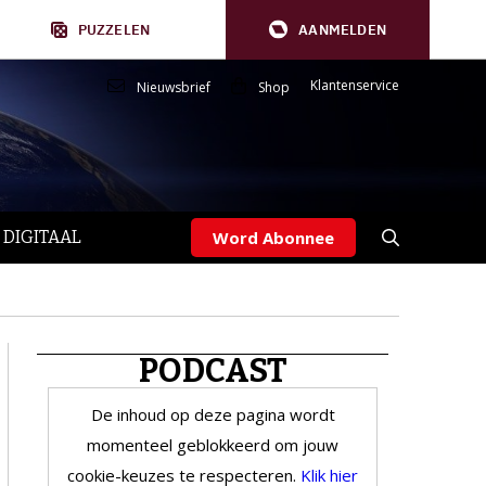
PUZZELEN
AANMELDEN
Klantenservice
Nieuwsbrief
Shop
 DIGITAAL
Word Abonnee
PODCAST
De inhoud op deze pagina wordt
momenteel geblokkeerd om jouw
cookie-keuzes te respecteren.
Klik hier