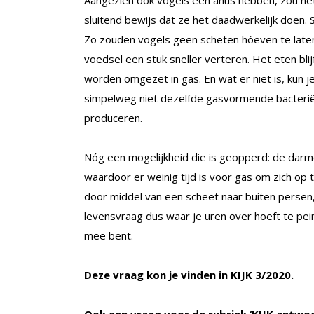
Aangezien ook vogels een anus hebben, zou het 
sluitend bewijs dat ze het daadwerkelijk doen. 
Zo zouden vogels geen scheten hóeven te late
voedsel een stuk sneller verteren. Het eten bl
worden omgezet in gas. En wat er niet is, kun je
simpelweg niet dezelfde gasvormende bacterië
produceren.
Nóg een mogelijkheid die is geopperd: de darme
waardoor er weinig tijd is voor gas om zich op
door middel van een scheet naar buiten persen
levensvraag dus waar je uren over hoeft te pei
mee bent.
Deze vraag kon je vinden in KIJK 3/2020.