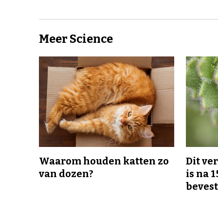
Meer Science
Waarom houden katten zo
Dit v
van dozen?
is na 1
bevest