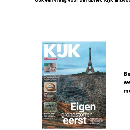
Ook een vraag voor de rubriek ‘KIJK antwo
Be
we
me