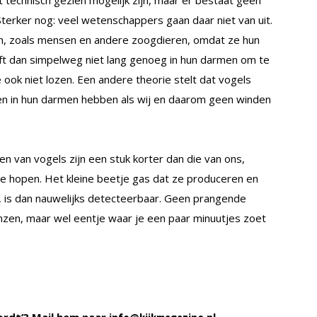
technisch gezien mogelijk zijn, maar er bestaat geen
Sterker nog: veel wetenschappers gaan daar niet van uit.
n, zoals mensen en andere zoogdieren, omdat ze hun
ijft dan simpelweg niet lang genoeg in hun darmen om te
 ook niet lozen. Een andere theorie stelt dat vogels
n in hun darmen hebben als wij en daarom geen winden
n van vogels zijn een stuk korter dan die van ons,
 te hopen. Het kleine beetje gas dat ze produceren en
, is dan nauwelijks detecteerbaar. Geen prangende
nzen, maar wel eentje waar je een paar minuutjes zoet