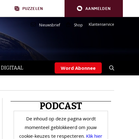
PUZZELEN
AANMELDEN
Klantenservice
Nieuwsbrief
Shop
 DIGITAAL
Word Abonnee
PODCAST
De inhoud op deze pagina wordt
momenteel geblokkeerd om jouw
cookie-keuzes te respecteren.
Klik hier