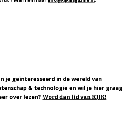
ordt’? Mail hem naar
.
info@kijkmagazine.nl
n je geïnteresseerd in de wereld van
tenschap & technologie en wil je hier graag
er over lezen?
Word dan lid van KIJK!