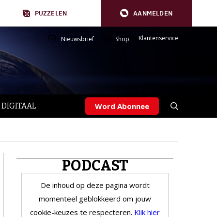
PUZZELEN
AANMELDEN
Klantenservice
Nieuwsbrief
Shop
 DIGITAAL
Word Abonnee
PODCAST
De inhoud op deze pagina wordt
momenteel geblokkeerd om jouw
cookie-keuzes te respecteren.
Klik hier