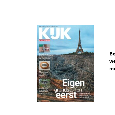
Be
we
me