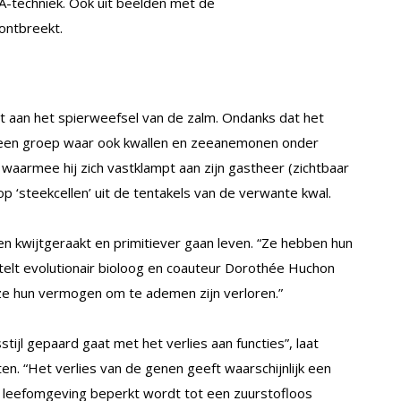
-techniek. Ook uit beelden met de
ontbreekt.
pt aan het spierweefsel van de zalm. Ondanks dat het
 een groep waar ook kwallen en zeeanemonen onder
en waarmee hij zich vastklampt aan zijn gastheer (zichtbaar
op ‘steekcellen’ uit de tentakels van de verwante kwal.
n kwijtgeraakt en primitiever gaan leven. “Ze hebben hun
rtelt evolutionair bioloog en coauteur Dorothée Huchon
 ze hun vermogen om te ademen zijn verloren.”
stijl gepaard gaat met het verlies aan functies”, laat
. “Het verlies van de genen geeft waarschijnlijk een
n leefomgeving beperkt wordt tot een zuurstofloos