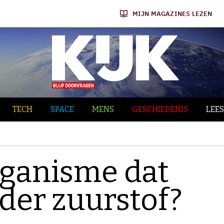
MIJN MAGAZINES LEZEN
TECH
SPACE
MENS
GESCHIEDENIS
LEES
rganisme dat
der zuurstof?