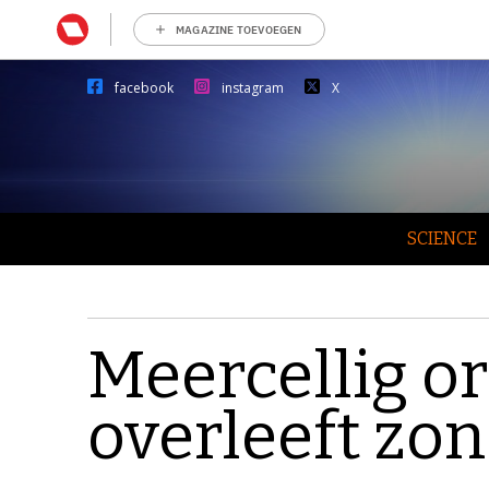
MAGAZINE TOEVOEGEN
facebook
instagram
X
SCIENCE
Meercellig o
overleeft zon