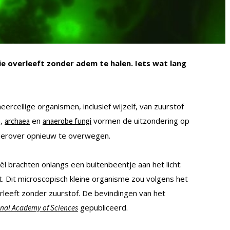
 overleeft zonder adem te halen. Iets wat lang
ercellige organismen, inclusief wijzelf, van zuurstof
n,
en
vormen de uitzondering op
archaea
anaerobe fungi
 hierover opnieuw te overwegen.
ël brachten onlangs een buitenbeentje aan het licht:
t. Dit microscopisch kleine organisme zou volgens het
erleeft zonder zuurstof. De bevindingen van het
gepubliceerd.
onal Academy of Sciences