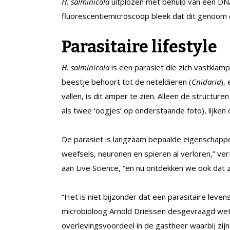
H. salminicola
uitplozen met behulp van een DNA
fluorescentiemicroscoop bleek dat dit genoom 
Parasitaire lifestyle
H. salminicola
is een parasiet die zich vastklam
beestje behoort tot de neteldieren (
Cnidaria
),
vallen, is dit amper te zien. Alleen de structur
als twee ‘oogjes’ op onderstaande foto), lijken 
De parasiet is langzaam bepaalde eigenschappe
weefsels, neuronen en spieren al verloren,” ve
aan Live Science, “en nu ontdekken we ook dat
“Het is niet bijzonder dat een parasitaire levens
microbioloog Arnold Driessen desgevraagd weten
overlevingsvoordeel in de gastheer waarbij zij