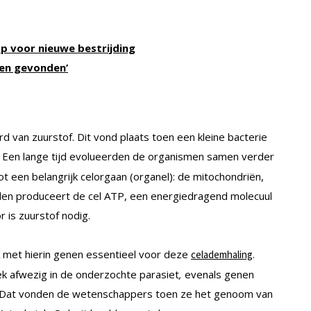
p voor nieuwe bestrijding
ten gevonden’
d van zuurstof. Dit vond plaats toen een kleine bacterie
. Een lange tijd evolueerden de organismen samen verder
tot een belangrijk celorgaan (organel): de mitochondriën,
llen produceert de cel ATP, een energiedragend molecuul
r is zuurstof nodig.
A met hierin genen essentieel voor deze
.
celademhaling
ek afwezig in de onderzochte parasiet
,
evenals genen
. Dat vonden de wetenschappers toen ze het genoom van