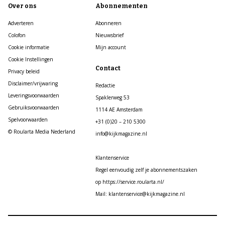
Over ons
Abonnementen
Adverteren
Abonneren
Colofon
Nieuwsbrief
Cookie informatie
Mijn account
Cookie Instellingen
Contact
Privacy beleid
Disclaimer/vrijwaring
Redactie
Leveringsvoorwaarden
Spaklerweg 53
Gebruiksvoorwaarden
1114 AE Amsterdam
Spelvoorwaarden
+31 (0)20 – 210 5300
© Roularta Media Nederland
info@kijkmagazine.nl
Klantenservice
Regel eenvoudig zelf je abonnementszaken
op https://service.roularta.nl/
Mail: klantenservice@kijkmagazine.nl