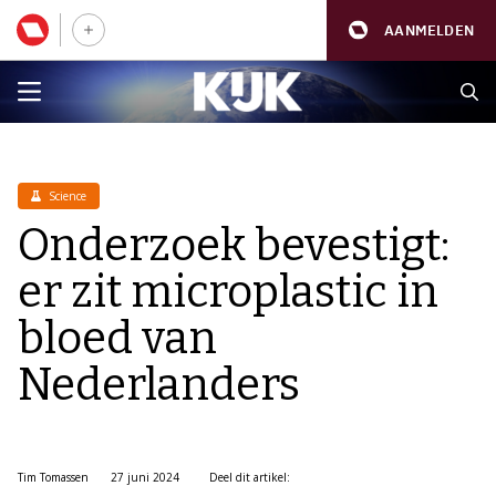
AANMELDEN
Science
Onderzoek bevestigt:
er zit microplastic in
bloed van
Nederlanders
Tim Tomassen
27 juni 2024
Deel dit artikel: