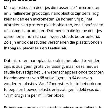
Microplastics zijn deeltjes die tussen de 1 micrometer
en 5 millimeter groot zijn, nanoplastics zijn zelfs nog
kleiner dan een micrometer. Ze komen vrij bij het
afbreken van grotere plastic objecten, zoals petflessen
of cosmeticaproducten. Dat mensen die kleine deeltjes
opnemen in hun lichaam, wordt steeds beter bekend.
Zo zijn er ook al studies verschenen die plastic vonden
in
,
en
.
longen
placenta’s
teelballen
Dat micro- en nanoplastics ook in het bloed te vinden
zijn, is dus geen grote verrassing, maar deze nieuwe
studie bevestigt het. De wetenschappers onderzochten
bloedmonsters van 68 vrijwilligers, in 64 daarvan
vonden ze plastics. Van 17 monsters lukte het ook om
te bepalen hoeveel plastic erin zat, gemiddeld was dat
1,1 microgram per milliliter bloed.
Er bestaan enorm veel verschillende soorten plastic. In