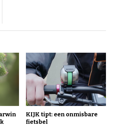
Darwin
KIJK tipt: een onmisbare
jk
fietsbel