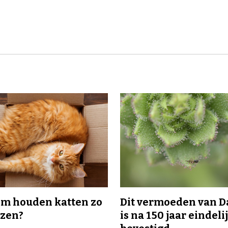
m houden katten zo
Dit vermoeden van 
ozen?
is na 150 jaar eindeli