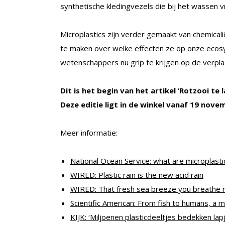
synthetische kledingvezels die bij het wassen v
Microplastics zijn verder gemaakt van chemical
te maken over welke effecten ze op onze eco
wetenschappers nu grip te krijgen op de verplaa
Dit is het begin van het artikel ‘Rotzooi te l
Deze editie ligt in de winkel vanaf 19 nov
Meer informatie:
National Ocean Service: what are microplasti
WIRED: Plastic rain is the new acid rain
WIRED: That fresh sea breeze you breathe m
Scientific American: From fish to humans, a mi
KIJK: ‘Miljoenen plasticdeeltjes bedekken la