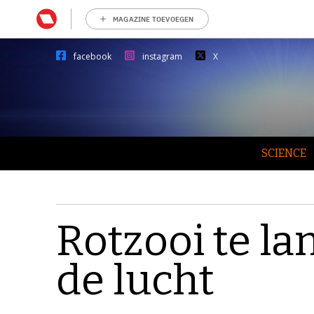
MAGAZINE TOEVOEGEN
facebook
instagram
X
SCIENCE
Rotzooi te lan
de lucht