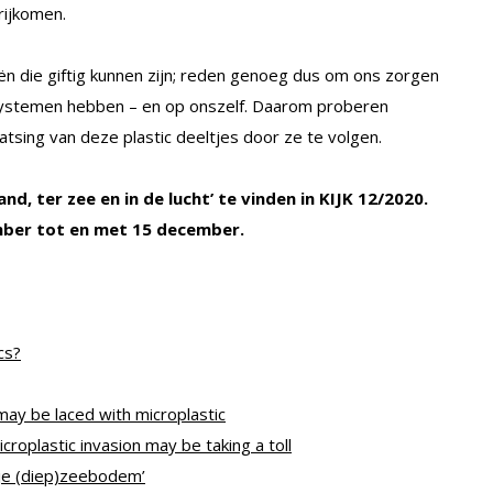
rijkomen.
iën die giftig kunnen zijn; reden genoeg dus om ons zorgen
systemen hebben – en op onszelf. Daarom proberen
tsing van deze plastic deeltjes door ze te volgen.
and, ter zee en in de lucht’ te vinden in KIJK 12/2020.
ember tot en met 15 december.
cs?
ay be laced with microplastic
croplastic invasion may be taking a toll
pje (diep)zeebodem’