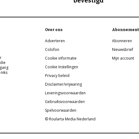
bevestigd
Over ons
Abonnement
Adverteren
Abonneren
Colofon
Nieuwsbrief
r
Cookie informatie
Mijn account
 die
Cookie Instellingen
pgang
 niks
Privacy beleid
Disclaimer/vrijwaring
Leveringsvoorwaarden
Gebruiksvoorwaarden
Spelvoorwaarden
© Roularta Media Nederland