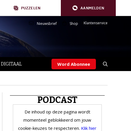
PUZZELEN
AANMELDEN
Klantenservice
Nieuwsbrief
Shop
 DIGITAAL
Word Abonnee
PODCAST
De inhoud op deze pagina wordt
momenteel geblokkeerd om jouw
cookie-keuzes te respecteren.
Klik hier