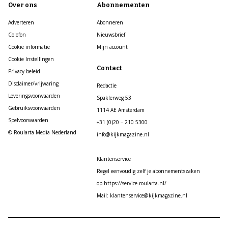
Over ons
Abonnementen
Adverteren
Abonneren
Colofon
Nieuwsbrief
Cookie informatie
Mijn account
Cookie Instellingen
Contact
Privacy beleid
Disclaimer/vrijwaring
Redactie
Leveringsvoorwaarden
Spaklerweg 53
Gebruiksvoorwaarden
1114 AE Amsterdam
Spelvoorwaarden
+31 (0)20 – 210 5300
© Roularta Media Nederland
info@kijkmagazine.nl
Klantenservice
Regel eenvoudig zelf je abonnementszaken
op https://service.roularta.nl/
Mail: klantenservice@kijkmagazine.nl