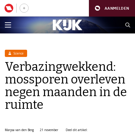
AANMELDEN
Science
Verbazingwekkend:
mossporen overleven
negen maanden in de
ruimte
Marysa van den Berg
21 november
Deel dit artikel: