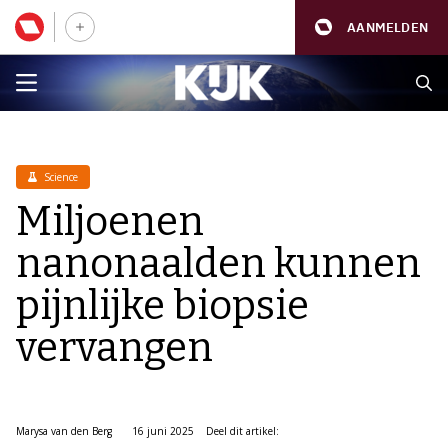
AANMELDEN
Science
Miljoenen
nanonaalden kunnen
pijnlijke biopsie
vervangen
Marysa van den Berg
16 juni 2025
Deel dit artikel: