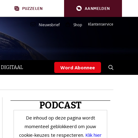
PUZZELEN
AANMELDEN
Klantenservice
Nieuwsbrief
Shop
 DIGITAAL
Word Abonnee
PODCAST
De inhoud op deze pagina wordt
momenteel geblokkeerd om jouw
cookie-keuzes te respecteren.
Klik hier