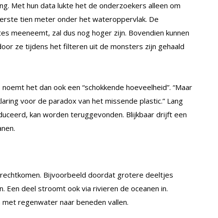
ting. Met hun data lukte het de onderzoekers alleen om
erste tien meter onder het wateroppervlak. De
eptes meeneemt, zal dus nog hoger zijn. Bovendien kunnen
oor ze tijdens het filteren uit de monsters zijn gehaald
, noemt het dan ook een “schokkende hoeveelheid”. “Maar
aring voor de paradox van het missende plastic.” Lang
roduceerd, kan worden teruggevonden. Blijkbaar drijft een
anen.
terechtkomen. Bijvoorbeeld doordat grotere deeltjes
n. Een deel stroomt ook via rivieren de oceanen in.
en met regenwater naar beneden vallen.