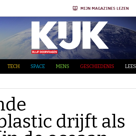
MIJN MAGAZINES LEZEN
TECH
SPACE
MENS
GESCHIEDENIS
LEES
nde
astic drijft als