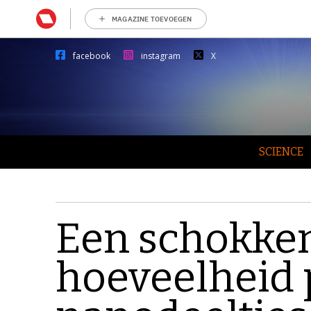
MAGAZINE TOEVOEGEN
facebook
instagram
X
SCIENCE
Een schokke
hoeveelheid pl