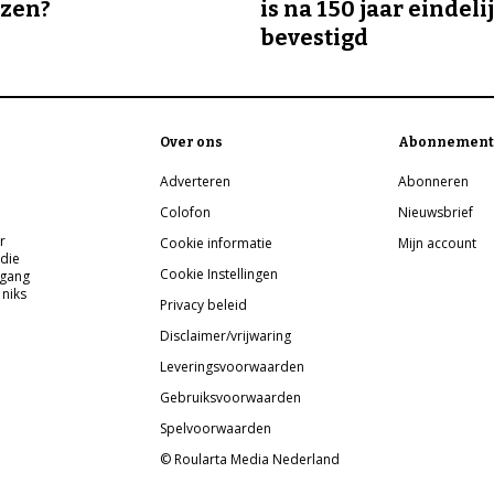
ozen?
is na 150 jaar eindeli
bevestigd
Over ons
Abonnement
Adverteren
Abonneren
Colofon
Nieuwsbrief
r
Cookie informatie
Mijn account
 die
Cookie Instellingen
pgang
 niks
Privacy beleid
Disclaimer/vrijwaring
Leveringsvoorwaarden
Gebruiksvoorwaarden
Spelvoorwaarden
© Roularta Media Nederland