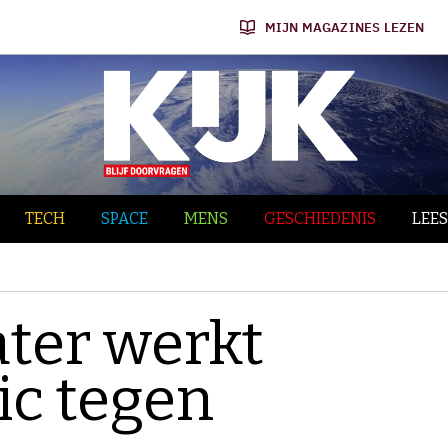
MIJN MAGAZINES LEZEN
TECH
SPACE
MENS
GESCHIEDENIS
LEES
ater werkt
ic tegen