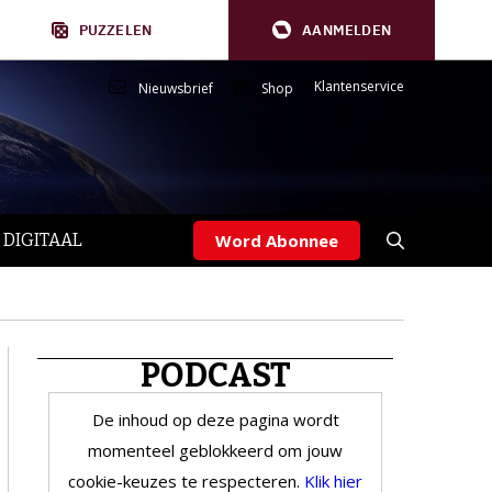
PUZZELEN
AANMELDEN
Klantenservice
Nieuwsbrief
Shop
 DIGITAAL
Word Abonnee
PODCAST
De inhoud op deze pagina wordt
momenteel geblokkeerd om jouw
cookie-keuzes te respecteren.
Klik hier