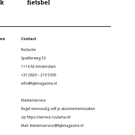
jk
fietsbel
en
Contact
Redactie
Spaklerweg 53
1114 AE Amsterdam
+31 (0)20 – 210 5300
info@kijkmagazine.nl
Klantenservice
Regel eenvoudig zelf je abonnementszaken
op https://service.roularta.nl/
Mail: klantenservice@kijkmagazine.nl