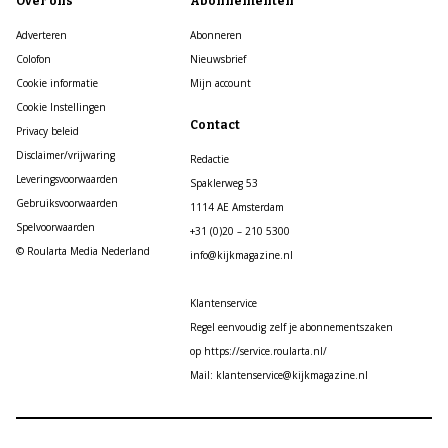
Over ons
Abonnementen
Adverteren
Abonneren
Colofon
Nieuwsbrief
Cookie informatie
Mijn account
Cookie Instellingen
Contact
Privacy beleid
Disclaimer/vrijwaring
Redactie
Leveringsvoorwaarden
Spaklerweg 53
Gebruiksvoorwaarden
1114 AE Amsterdam
Spelvoorwaarden
+31 (0)20 – 210 5300
© Roularta Media Nederland
info@kijkmagazine.nl
Klantenservice
Regel eenvoudig zelf je abonnementszaken
op https://service.roularta.nl/
Mail: klantenservice@kijkmagazine.nl