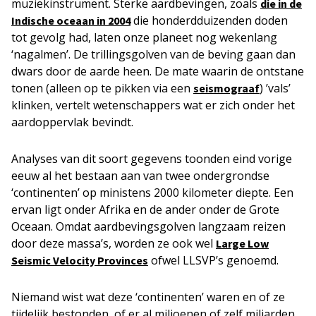
muziekinstrument. Sterke aardbevingen, zoals
die in de
die honderdduizenden doden
Indische oceaan in 2004
tot gevolg had, laten onze planeet nog wekenlang
‘nagalmen’. De trillingsgolven van de beving gaan dan
dwars door de aarde heen. De mate waarin de ontstane
tonen (alleen op te pikken via een
) ’vals’
seismograaf
klinken, vertelt wetenschappers wat er zich onder het
aardoppervlak bevindt.
Analyses van dit soort gegevens toonden eind vorige
eeuw al het bestaan aan van twee ondergrondse
‘continenten’ op ministens 2000 kilometer diepte. Een
ervan ligt onder Afrika en de ander onder de Grote
Oceaan. Omdat aardbevingsgolven langzaam reizen
door deze massa’s, worden ze ook wel
Large Low
ofwel LLSVP’s genoemd.
Seismic Velocity Provinces
Niemand wist wat deze ‘continenten’ waren en of ze
tijdelijk bestonden, of er al miljoenen of zelf miljarden