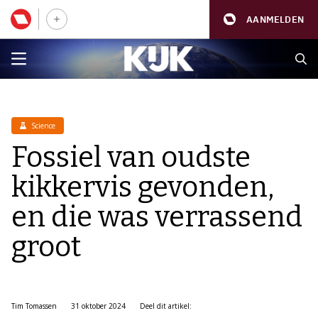
AANMELDEN
Science
Fossiel van oudste
kikkervis gevonden,
en die was verrassend
groot
Tim Tomassen
31 oktober 2024
Deel dit artikel: