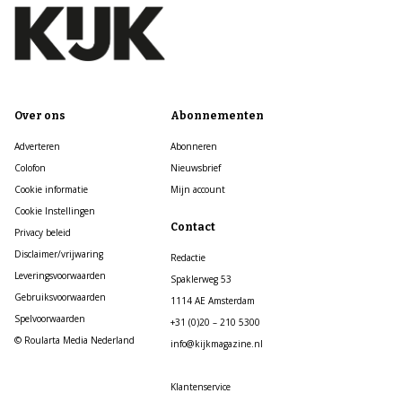
Over ons
Abonnementen
Adverteren
Abonneren
Colofon
Nieuwsbrief
Cookie informatie
Mijn account
Cookie Instellingen
Contact
Privacy beleid
Disclaimer/vrijwaring
Redactie
Leveringsvoorwaarden
Spaklerweg 53
Gebruiksvoorwaarden
1114 AE Amsterdam
Spelvoorwaarden
+31 (0)20 – 210 5300
© Roularta Media Nederland
info@kijkmagazine.nl
Klantenservice