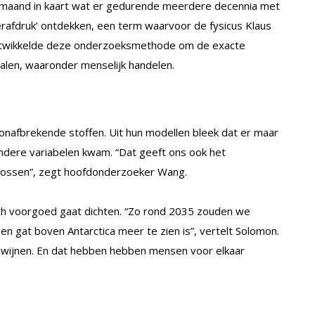
t maand in kaart wat er gedurende meerdere decennia met
rafdruk’ ontdekken, een term waarvoor de fysicus Klaus
ontwikkelde deze onderzoeksmethode om de exacte
palen, waaronder menselijk handelen.
nafbrekende stoffen. Uit hun modellen bleek dat er maar
andere variabelen kwam. “Dat geeft ons ook het
lossen”, zegt hoofdonderzoeker Wang.
ich voorgoed gaat dichten. “Zo rond 2035 zouden we
n gat boven Antarctica meer te zien is”, vertelt Solomon.
rdwijnen. En dat hebben hebben mensen voor elkaar