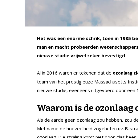
Het was een enorme schrik, toen in 1985 be
man en macht probeerden wetenschappers he
nieuwe studie vrijwel zeker bevestigd.
Al in 2016 waren er tekenen dat de
ozonlaag zi
team van het prestigieuze Massachusetts Instit
nieuwe studie, eveneens uitgevoerd door een
Waarom is de ozonlaag 
Als de aarde geen ozonlaag zou hebben, zou de uv
Met name de hoeveelheid zogeheten uv-B-straling
ozonlaag. Die straling komt niet door glas hee