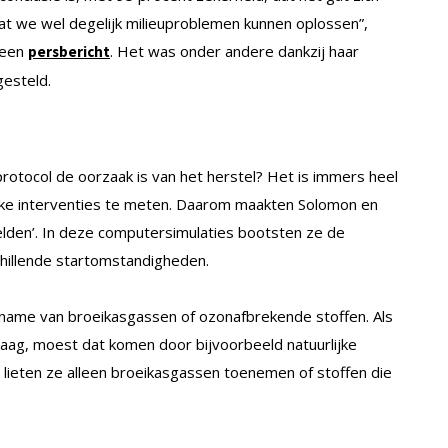
 dat we wel degelijk milieuproblemen kunnen oplossen”,
 een
. Het was onder andere dankzij haar
persbericht
gesteld.
otocol de oorzaak is van het herstel? Het is immers heel
eke interventies te meten. Daarom maakten Solomon en
lden’. In deze computersimulaties bootsten ze de
hillende startomstandigheden.
name van broeikasgassen of ozonafbrekende stoffen. Als
laag, moest dat komen door bijvoorbeeld natuurlijke
s lieten ze alleen broeikasgassen toenemen of stoffen die