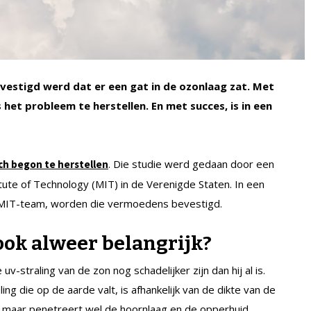
vestigd werd dat er een gat in de ozonlaag zat. Met
t probleem te herstellen. En met succes, is in een
. Die studie werd gedaan door een
ch begon te herstellen
ute of Technology (MIT) in de Verenigde Staten. In een
 MIT-team, worden die vermoedens bevestigd.
ook alweer belangrijk?
-straling van de zon nog schadelijker zijn dan hij al is.
 die op de aarde valt, is afhankelijk van de dikte van de
n, maar penetreert wel de hoornlaag en de opperhuid.