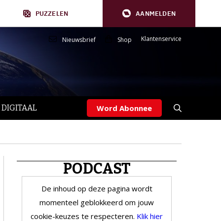
PUZZELEN
AANMELDEN
Klantenservice
Nieuwsbrief
Shop
 DIGITAAL
Word Abonnee
PODCAST
De inhoud op deze pagina wordt
momenteel geblokkeerd om jouw
cookie-keuzes te respecteren.
Klik hier