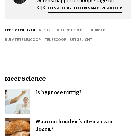
wetenschappen en loopt stage bij
KIJK.
.
LEES ALLE ARTIKELEN VAN DEZE AUTEUR
LEES MEER OVER
KLEUR
PICTURE PERFECT
RUIMTE
RUIMTETELESCOOP
TELESCOOP
UITGELICHT
Meer Science
Is hypnose nuttig?
Waarom houden katten zo van
dozen?