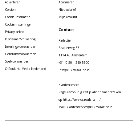
Adverteren
Abonneren
Colofon
Nieuwsbrief
Cookie informatie
Mijn account
Cookie Instellingen
Contact
Privacy beleid
Disclaimer/vrijwaring
Redactie
Leveringsvoorwaarden
Spaklerweg 53
Gebruiksvoorwaarden
1114 AE Amsterdam
Spelvoorwaarden
+31 (0)20 – 210 5300
© Roularta Media Nederland
info@kijkmagazine.nl
Klantenservice
Regel eenvoudig zelf je abonnementszaken
op https://service.roularta.nl/
Mail: klantenservice@kijkmagazine.nl