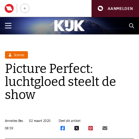
AANMELDEN
Science
Picture Perfect:
luchtgloed steelt de
show
Annelies Bes
02 maart 2020
Deel dit artikel:
08:59