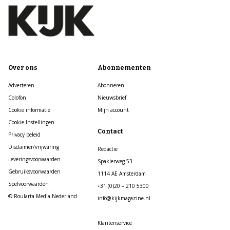
Over ons
Abonnementen
Adverteren
Abonneren
Colofon
Nieuwsbrief
Cookie informatie
Mijn account
Cookie Instellingen
Contact
Privacy beleid
Disclaimer/vrijwaring
Redactie
Leveringsvoorwaarden
Spaklerweg 53
Gebruiksvoorwaarden
1114 AE Amsterdam
Spelvoorwaarden
+31 (0)20 – 210 5300
© Roularta Media Nederland
info@kijkmagazine.nl
Klantenservice