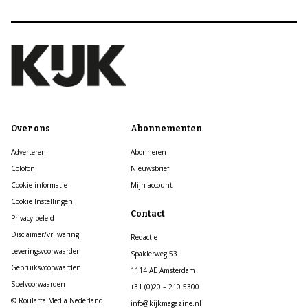
Over ons
Abonnementen
Adverteren
Abonneren
Colofon
Nieuwsbrief
Cookie informatie
Mijn account
Cookie Instellingen
Contact
Privacy beleid
Disclaimer/vrijwaring
Redactie
Leveringsvoorwaarden
Spaklerweg 53
Gebruiksvoorwaarden
1114 AE Amsterdam
Spelvoorwaarden
+31 (0)20 – 210 5300
© Roularta Media Nederland
info@kijkmagazine.nl