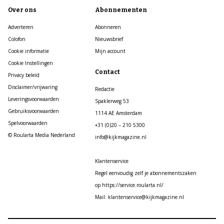
Over ons
Abonnementen
Adverteren
Abonneren
Colofon
Nieuwsbrief
Cookie informatie
Mijn account
Cookie Instellingen
Contact
Privacy beleid
Disclaimer/vrijwaring
Redactie
Leveringsvoorwaarden
Spaklerweg 53
Gebruiksvoorwaarden
1114 AE Amsterdam
Spelvoorwaarden
+31 (0)20 – 210 5300
© Roularta Media Nederland
info@kijkmagazine.nl
Klantenservice
Regel eenvoudig zelf je abonnementszaken
op https://service.roularta.nl/
Mail: klantenservice@kijkmagazine.nl