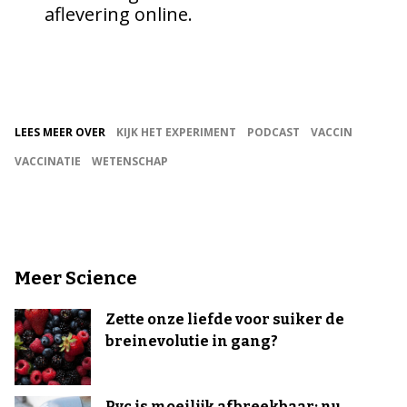
aflevering online.
LEES MEER OVER
KIJK HET EXPERIMENT
PODCAST
VACCIN
VACCINATIE
WETENSCHAP
Meer Science
Zette onze liefde voor suiker de
breinevolutie in gang?
Pvc is moeilijk afbreekbaar: nu