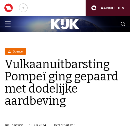
AANMELDEN
Science
Vulkaanuitbarsting
Pompeï ging gepaard
met dodelijke
aardbeving
Tim Tomassen
18 juli 2024
Deel dit artikel: