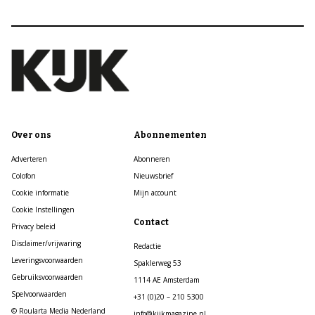
Over ons
Abonnementen
Adverteren
Abonneren
Colofon
Nieuwsbrief
Cookie informatie
Mijn account
Cookie Instellingen
Contact
Privacy beleid
Disclaimer/vrijwaring
Redactie
Leveringsvoorwaarden
Spaklerweg 53
Gebruiksvoorwaarden
1114 AE Amsterdam
Spelvoorwaarden
+31 (0)20 – 210 5300
© Roularta Media Nederland
info@kijkmagazine.nl