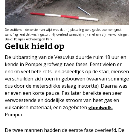
De positie van de eerste man wijst erop dat hij plotseling werd geplet door een groot
wandfragment dat was ingestort. Hij overleed waarschijnlijk snel aan zijn verwondingen.
Beeld: Pompeii Archaeological Park.
Geluk hield op
De uitbarsting van de Vesuvius duurde ruim 18 uur en
kende in Pompeï grofweg twee fases. Eerst vielen er
enorm veel hete rots- en asdeeltjes op de stad, mensen
verschuilden zich toen in gebouwen (waarvan sommige
dus door de metersdikke aslaag instortte). Daarna was
er even een korte pauze. Pas later bereikte een zeer
verwoestende en dodelijke stroom van heet gas en
vulkanisch materiaal, een zogeheten
,
gloedwolk
Pompeï.
De twee mannen hadden de eerste fase overleefd. De