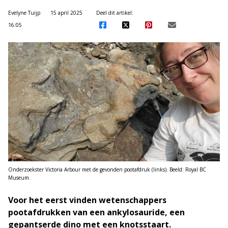
Evelyne Tuijp
15 april 2025
Deel dit artikel:
16:05
Onderzoekster Victoria Arbour met de gevonden pootafdruk (links). Beeld: Royal BC
Museum.
Voor het eerst vinden wetenschappers
pootafdrukken van een ankylosauride, een
gepantserde dino met een knotsstaart.