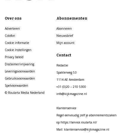
Over ons
Abonnementen
Adverteren
Abonneren
Colofon
Nieuwsbrief
Cookie informatie
Mijn account
Cookie Instellingen
Contact
Privacy beleid
Disclaimer/vrijwaring
Redactie
Leveringsvoorwaarden
Spaklerweg 53
Gebruiksvoorwaarden
1114 AE Amsterdam
Spelvoorwaarden
+31 (0)20 – 210 5300
© Roularta Media Nederland
info@kijkmagazine.nl
Klantenservice
Regel eenvoudig zelf je abonnementszaken
op https://service.roularta.nl/
Mail: klantenservice@kijkmagazine.nl