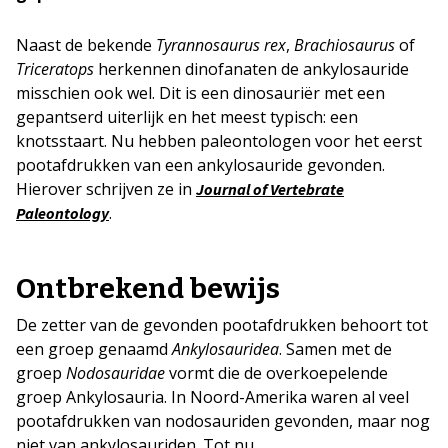
Naast de bekende
Tyrannosaurus rex
,
Brachiosaurus
of
Triceratops
herkennen dinofanaten de ankylosauride
misschien ook wel. Dit is een dinosauriër met een
gepantserd uiterlijk en het meest typisch: een
knotsstaart. Nu hebben paleontologen voor het eerst
pootafdrukken van een ankylosauride gevonden.
Hierover schrijven ze in
Journal of Vertebrate
.
Paleontology
Ontbrekend bewijs
De zetter van de gevonden pootafdrukken behoort tot
een groep genaamd
Ankylosauridea
. Samen met de
groep
Nodosauridae
vormt die de overkoepelende
groep Ankylosauria. In Noord-Amerika waren al veel
pootafdrukken van nodosauriden gevonden, maar nog
niet van ankylosauriden. Tot nu.