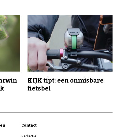
Darwin
KIJK tipt: een onmisbare
jk
fietsbel
en
Contact
Redactie