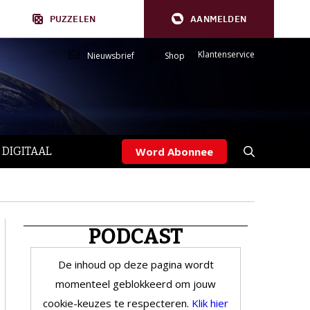
PUZZELEN
AANMELDEN
Klantenservice
Nieuwsbrief
Shop
 DIGITAAL
Word Abonnee
PODCAST
De inhoud op deze pagina wordt
momenteel geblokkeerd om jouw
cookie-keuzes te respecteren.
Klik hier