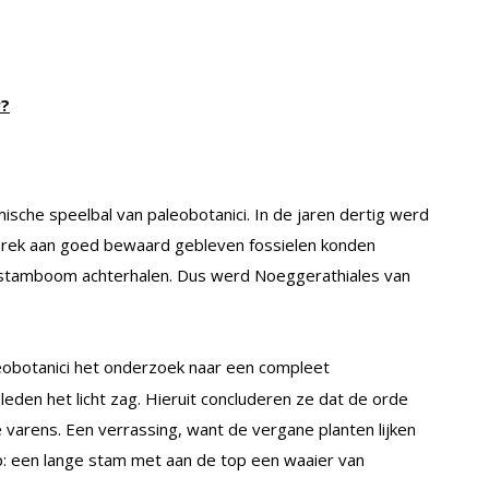
r?
ische speelbal van paleobotanici. In de jaren dertig werd
brek aan goed bewaard gebleven fossielen konden
enstamboom achterhalen. Dus werd Noeggerathiales van
eobotanici het onderzoek naar een compleet
leden het licht zag. Hieruit concluderen ze dat de orde
varens. Een verrassing, want de vergane planten lijken
p: een lange stam met aan de top een waaier van