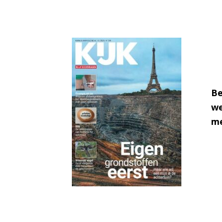
Be
we
me