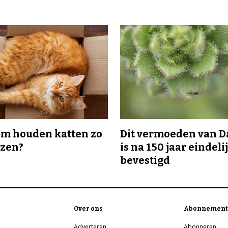
m houden katten zo
Dit vermoeden van 
ozen?
is na 150 jaar eindeli
bevestigd
Over ons
Abonnement
Adverteren
Abonneren