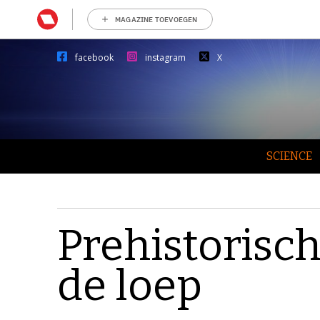
MAGAZINE TOEVOEGEN
facebook
instagram
X
SCIENCE
Prehistorisc
de loep