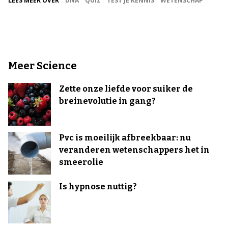
LEES MEER OVER
DNA
QUIZ
TEST JE KENNIS
WETENSCHAP
Meer Science
Zette onze liefde voor suiker de
breinevolutie in gang?
Pvc is moeilijk afbreekbaar: nu
veranderen wetenschappers het in
smeerolie
Is hypnose nuttig?