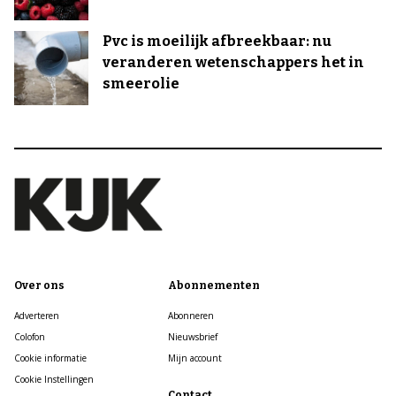
Pvc is moeilijk afbreekbaar: nu
veranderen wetenschappers het in
smeerolie
Over ons
Abonnementen
Adverteren
Abonneren
Colofon
Nieuwsbrief
Cookie informatie
Mijn account
Cookie Instellingen
Contact