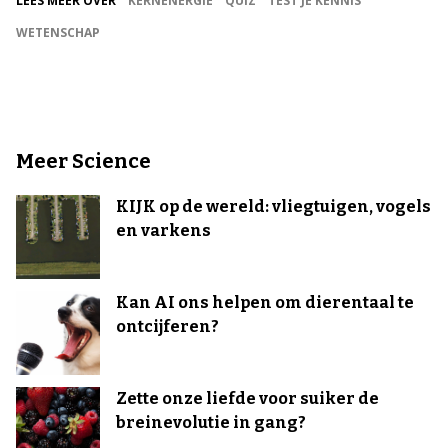
LEES MEER OVER
KERNENERGIE
QUIZ
TEST JE KENNIS
WETENSCHAP
Meer Science
KIJK op de wereld: vliegtuigen, vogels
en varkens
Kan AI ons helpen om dierentaal te
ontcijferen?
Zette onze liefde voor suiker de
breinevolutie in gang?