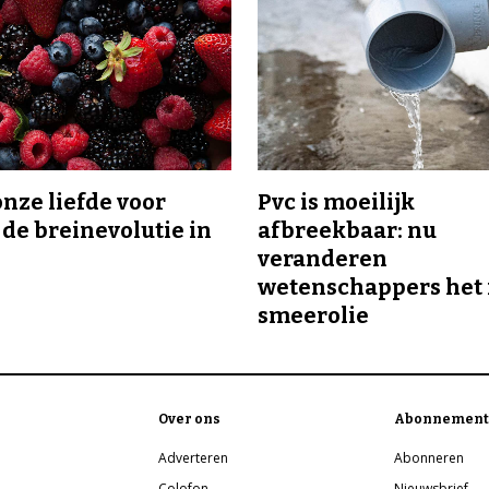
onze liefde voor
Pvc is moeilijk
 de breinevolutie in
afbreekbaar: nu
veranderen
wetenschappers het 
smeerolie
Over ons
Abonnement
Adverteren
Abonneren
Colofon
Nieuwsbrief