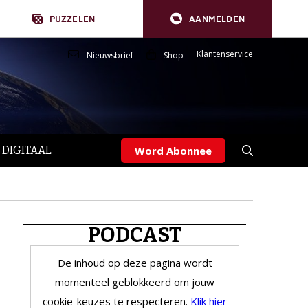
PUZZELEN
AANMELDEN
Klantenservice
Nieuwsbrief
Shop
 DIGITAAL
Word Abonnee
PODCAST
De inhoud op deze pagina wordt
momenteel geblokkeerd om jouw
cookie-keuzes te respecteren.
Klik hier