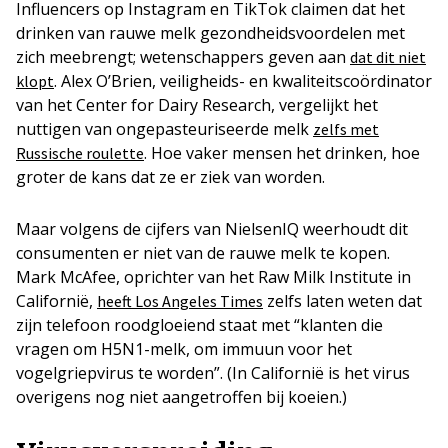
Influencers op Instagram en TikTok claimen dat het
drinken van rauwe melk gezondheidsvoordelen met
zich meebrengt; wetenschappers geven aan
dat dit niet
. Alex O’Brien, veiligheids- en kwaliteitscoördinator
klopt
van het Center for Dairy Research, vergelijkt het
nuttigen van ongepasteuriseerde melk
zelfs met
. Hoe vaker mensen het drinken, hoe
Russische roulette
groter de kans dat ze er ziek van worden.
Maar volgens de cijfers van NielsenIQ weerhoudt dit
consumenten er niet van de rauwe melk te kopen.
Mark McAfee, oprichter van het Raw Milk Institute in
Californië,
zelfs laten weten dat
heeft Los Angeles Times
zijn telefoon roodgloeiend staat met “klanten die
vragen om H5N1-melk, om immuun voor het
vogelgriepvirus te worden”. (In Californië is het virus
overigens nog niet aangetroffen bij koeien.)