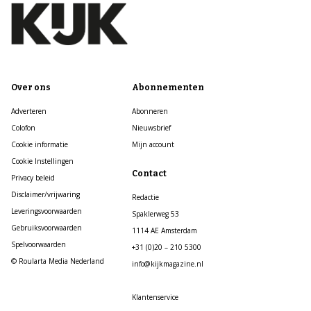
Over ons
Abonnementen
Adverteren
Abonneren
Colofon
Nieuwsbrief
Cookie informatie
Mijn account
Cookie Instellingen
Contact
Privacy beleid
Disclaimer/vrijwaring
Redactie
Leveringsvoorwaarden
Spaklerweg 53
Gebruiksvoorwaarden
1114 AE Amsterdam
Spelvoorwaarden
+31 (0)20 – 210 5300
© Roularta Media Nederland
info@kijkmagazine.nl
Klantenservice