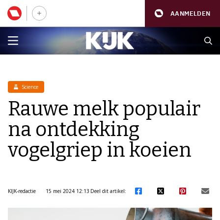
AANMELDEN
Science
Rauwe melk populair
na ontdekking
vogelgriep in koeien
KIJK-redactie
15 mei 2024 12:13
Deel dit artikel: