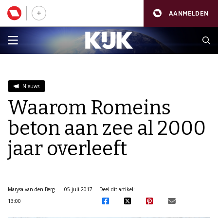
AANMELDEN
Nieuws
Waarom Romeins
beton aan zee al 2000
jaar overleeft
Marysa van den Berg
05 juli 2017
Deel dit artikel:
13:00