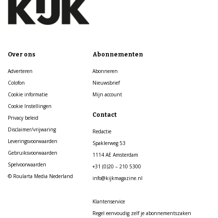
Over ons
Abonnementen
Adverteren
Abonneren
Colofon
Nieuwsbrief
Cookie informatie
Mijn account
Cookie Instellingen
Contact
Privacy beleid
Disclaimer/vrijwaring
Redactie
Leveringsvoorwaarden
Spaklerweg 53
Gebruiksvoorwaarden
1114 AE Amsterdam
Spelvoorwaarden
+31 (0)20 – 210 5300
© Roularta Media Nederland
info@kijkmagazine.nl
Klantenservice
Regel eenvoudig zelf je abonnementszaken