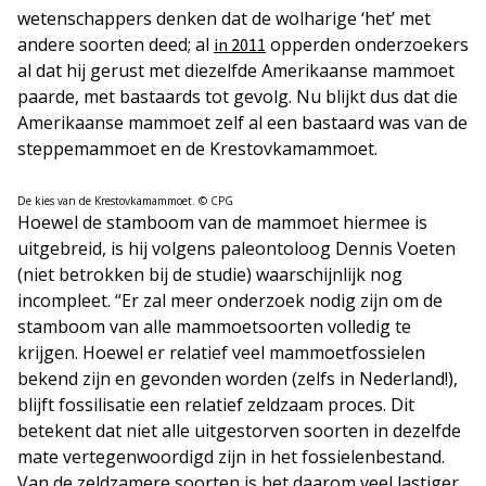
wetenschappers denken dat de wolharige ‘het’ met
andere soorten deed; al
opperden onderzoekers
in 2011
al dat hij gerust met diezelfde Amerikaanse mammoet
paarde, met bastaards tot gevolg. Nu blijkt dus dat die
Amerikaanse mammoet zelf al een bastaard was van de
steppemammoet en de Krestovkamammoet.
De kies van de Krestovkamammoet. © CPG
Hoewel de stamboom van de mammoet hiermee is
uitgebreid, is hij volgens paleontoloog Dennis Voeten
(niet betrokken bij de studie) waarschijnlijk nog
incompleet. “Er zal meer onderzoek nodig zijn om de
stamboom van alle mammoetsoorten volledig te
krijgen. Hoewel er relatief veel mammoetfossielen
bekend zijn en gevonden worden (zelfs in Nederland!),
blijft fossilisatie een relatief zeldzaam proces. Dit
betekent dat niet alle uitgestorven soorten in dezelfde
mate vertegenwoordigd zijn in het fossielenbestand.
Van de zeldzamere soorten is het daarom veel lastiger