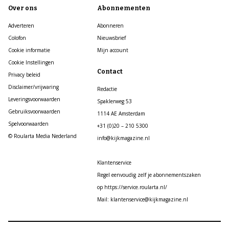
Over ons
Abonnementen
Adverteren
Abonneren
Colofon
Nieuwsbrief
Cookie informatie
Mijn account
Cookie Instellingen
Contact
Privacy beleid
Disclaimer/vrijwaring
Redactie
Leveringsvoorwaarden
Spaklerweg 53
Gebruiksvoorwaarden
1114 AE Amsterdam
Spelvoorwaarden
+31 (0)20 – 210 5300
© Roularta Media Nederland
info@kijkmagazine.nl
Klantenservice
Regel eenvoudig zelf je abonnementszaken
op https://service.roularta.nl/
Mail: klantenservice@kijkmagazine.nl