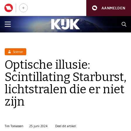
AANMELDEN
Science
Optische illusie:
Scintillating Starburst,
lichtstralen die er niet
zijn
Tim Tomassen
25 juni 2024
Deel dit artikel: