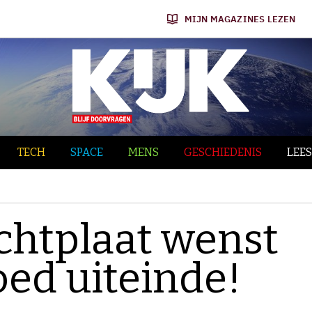
MIJN MAGAZINES LEZEN
TECH
SPACE
MENS
GESCHIEDENIS
LEES
chtplaat wenst
oed uiteinde!