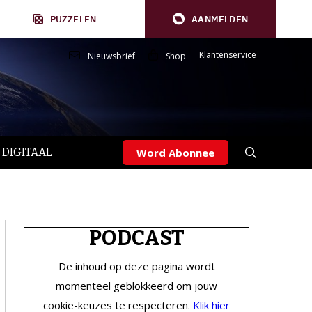
PUZZELEN
AANMELDEN
Klantenservice
Nieuwsbrief
Shop
 DIGITAAL
Word Abonnee
PODCAST
De inhoud op deze pagina wordt
momenteel geblokkeerd om jouw
cookie-keuzes te respecteren.
Klik hier