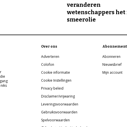
veranderen
wetenschappers het 
smeerolie
Over ons
Abonnement
Adverteren
Abonneren
Colofon
Nieuwsbrief
r
Cookie informatie
Mijn account
 die
Cookie Instellingen
pgang
 niks
Privacy beleid
Disclaimer/vrijwaring
Leveringsvoorwaarden
Gebruiksvoorwaarden
Spelvoorwaarden