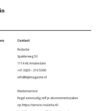
in
en
Contact
Redactie
Spaklerweg 53
1114 AE Amsterdam
+31 (0)20 – 210 5300
info@kijkmagazine.nl
Klantenservice
Regel eenvoudig zelf je abonnementszaken
op https://service.roularta.nl/