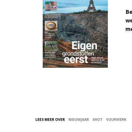
Be
we
me
LEES MEER OVER
NIEUWJAAR
SHOT
VUURWERK