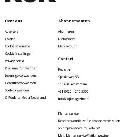
Over ons
Abonnementen
Adverteren
Abonneren
Colofon
Nieuwsbrief
Cookie informatie
Mijn account
Cookie Instellingen
Contact
Privacy beleid
Disclaimer/vrijwaring
Redactie
Leveringsvoorwaarden
Spaklerweg 53
Gebruiksvoorwaarden
1114 AE Amsterdam
Spelvoorwaarden
+31 (0)20 – 210 5300
© Roularta Media Nederland
info@kijkmagazine.nl
Klantenservice
Regel eenvoudig zelf je abonnementszaken
op https://service.roularta.nl/
Mail: klantenservice@kijkmagazine.nl