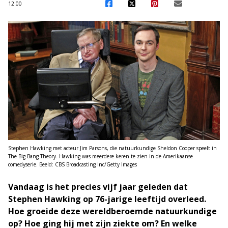
12:00
Stephen Hawking met acteur Jim Parsons, die natuurkundige Sheldon Cooper speelt in
The Big Bang Theory. Hawking was meerdere keren te zien in de Amerikaanse
comedyserie. Beeld: CBS Broadcasting Inc/Getty Images
Vandaag is het precies vijf jaar geleden dat
Stephen Hawking op 76-jarige leeftijd overleed.
Hoe groeide deze wereldberoemde natuurkundige
op? Hoe ging hij met zijn ziekte om? En welke