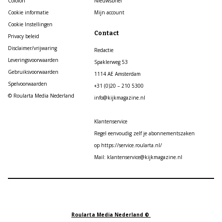
Colofon
Nieuwsbrief
Cookie informatie
Mijn account
Cookie Instellingen
Contact
Privacy beleid
Disclaimer/vrijwaring
Redactie
Leveringsvoorwaarden
Spaklerweg 53
Gebruiksvoorwaarden
1114 AE Amsterdam
Spelvoorwaarden
+31 (0)20 – 210 5300
© Roularta Media Nederland
info@kijkmagazine.nl
Klantenservice
Regel eenvoudig zelf je abonnementszaken
op https://service.roularta.nl/
Mail: klantenservice@kijkmagazine.nl
Roularta Media Nederland ©