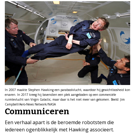
In 2007 maakte Stephen Hawking een paraboolvlucht, waardoor hij gewichtloosheid kon
ervaren. In 2017 kreeg hij bovendien een plek aangeboden op een commerciële
ruimtevlucht van Virgin Galactic, maar daar is het niet meer van gekomen. Beeld: Jim
Campbell/Aero-News Network/NASA
Communiceren
Een verhaal apart is de beroemde robotstem die
iedereen ogenblikkelijk met Hawking associeert.