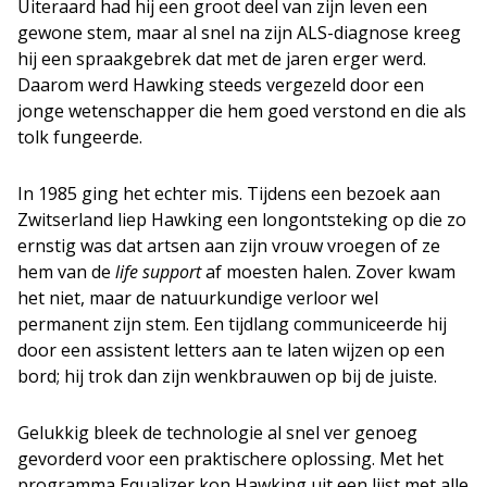
Uiteraard had hij een groot deel van zijn leven een
gewone stem, maar al snel na zijn ALS-diagnose kreeg
hij een spraakgebrek dat met de jaren erger werd.
Daarom werd Hawking steeds vergezeld door een
jonge wetenschapper die hem goed verstond en die als
tolk fungeerde.
In 1985 ging het echter mis. Tijdens een bezoek aan
Zwitserland liep Hawking een longontsteking op die zo
ernstig was dat artsen aan zijn vrouw vroegen of ze
hem van de
life support
af moesten halen. Zover kwam
het niet, maar de natuurkundige verloor wel
permanent zijn stem. Een tijdlang communiceerde hij
door een assistent letters aan te laten wijzen op een
bord; hij trok dan zijn wenkbrauwen op bij de juiste.
Gelukkig bleek de technologie al snel ver genoeg
gevorderd voor een praktischere oplossing. Met het
programma Equalizer kon Hawking uit een lijst met alle