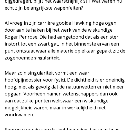
bijgedragen, blijft het waarschijnlijk stil. Wat waren nu
echt zijn belangrijkste wapenfeiten?
Al vroeg in zijn carrière gooide Hawking hoge ogen
door aan te haken bij het werk van de wiskundige
Roger Penrose. Die had aangetoond dat als een ster
instort tot een zwart gat, in het binnenste ervan een
punt ontstaat waar alle materie op elkaar gepakt zit: de
zogenoemde
.
singulariteit
Maar zo’n singulariteit vormt een waar
hoofdpijndossier voor fysici. De dichtheid is er oneindig
hoog, met als gevolg dat de natuurwetten er niet meer
opgaan. Voorheen namen wetenschappers dan ook
aan dat zulke punten weliswaar een wiskundige
mogelijkheid waren, maar in werkelijkheid niet
voorkwamen.
Penrose toonde aan dat het tegendeel het geval was