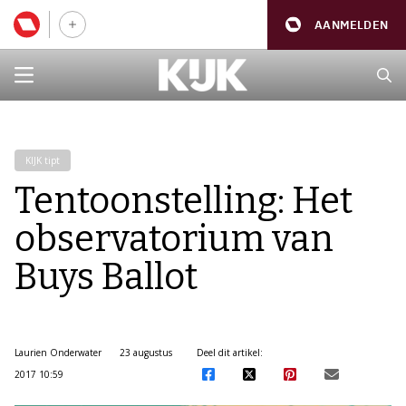
AANMELDEN
KIJK tipt
Tentoonstelling: Het
observatorium van
Buys Ballot
Laurien Onderwater
23 augustus
Deel dit artikel:
2017 10:59