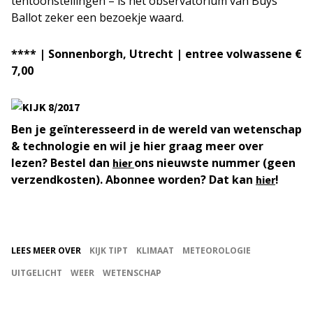
tentoonstellingen – is het observatorium van Buys
Ballot zeker een bezoekje waard.
**** | Sonnenborgh, Utrecht | entree volwassene €
7,00
Ben je geïnteresseerd in de wereld van wetenschap
& technologie en wil je hier graag meer over
lezen? Bestel dan
ons nieuwste nummer (geen
hier
verzendkosten). Abonnee worden? Dat kan
!
hier
LEES MEER OVER
KIJK TIPT
KLIMAAT
METEOROLOGIE
UITGELICHT
WEER
WETENSCHAP