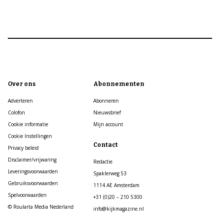
Over ons
Abonnementen
Adverteren
Abonneren
Colofon
Nieuwsbrief
Cookie informatie
Mijn account
Cookie Instellingen
Contact
Privacy beleid
Disclaimer/vrijwaring
Redactie
Leveringsvoorwaarden
Spaklerweg 53
Gebruiksvoorwaarden
1114 AE Amsterdam
Spelvoorwaarden
+31 (0)20 – 210 5300
© Roularta Media Nederland
info@kijkmagazine.nl