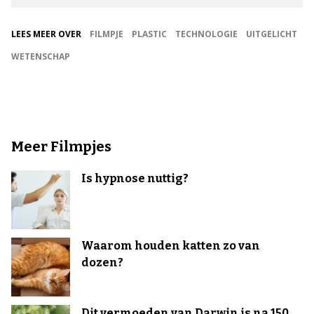
LEES MEER OVER
FILMPJE
PLASTIC
TECHNOLOGIE
UITGELICHT
WETENSCHAP
Meer Filmpjes
Is hypnose nuttig?
Waarom houden katten zo van
dozen?
Dit vermoeden van Darwin is na 150