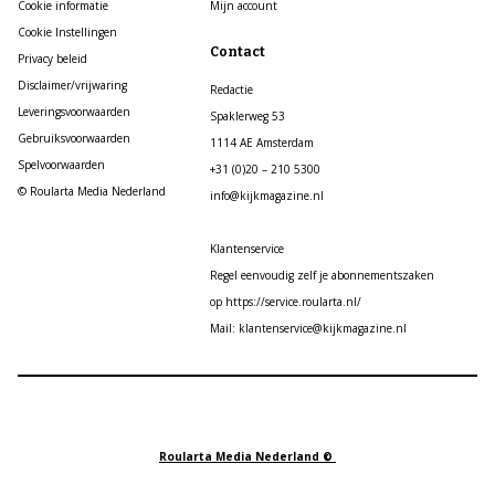
Cookie informatie
Mijn account
Cookie Instellingen
Contact
Privacy beleid
Disclaimer/vrijwaring
Redactie
Leveringsvoorwaarden
Spaklerweg 53
Gebruiksvoorwaarden
1114 AE Amsterdam
Spelvoorwaarden
+31 (0)20 – 210 5300
© Roularta Media Nederland
info@kijkmagazine.nl
Klantenservice
Regel eenvoudig zelf je abonnementszaken
op https://service.roularta.nl/
Mail: klantenservice@kijkmagazine.nl
Roularta Media Nederland ©