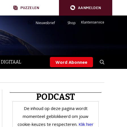
PUZZELEN
AANMELDEN
Klantenservice
Nieuwsbrief
Shop
 DIGITAAL
Word Abonnee
PODCAST
De inhoud op deze pagina wordt
momenteel geblokkeerd om jouw
cookie-keuzes te respecteren.
Klik hier