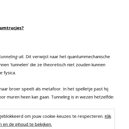
tumtrucjes?
tunneling
uit. Dit verwijst naar het quantummechanische
nen ’tunnelen’ die ze theoretisch niet zouden kunnen
e fysica.
r broer speelt als metafoor. In het spelletje past hij
or muren heen kan gaan. Tunneling is in wezen hetzelfde:
geblokkeerd om jouw cookie-keuzes te respecteren.
Klik
 en de inhoud te bekijken.