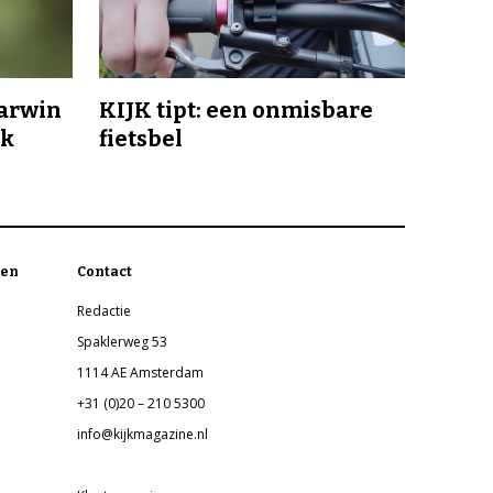
Darwin
KIJK tipt: een onmisbare
jk
fietsbel
en
Contact
Redactie
Spaklerweg 53
1114 AE Amsterdam
+31 (0)20 – 210 5300
info@kijkmagazine.nl