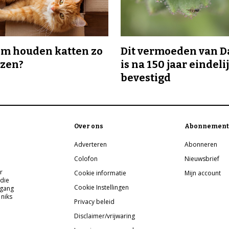
m houden katten zo
Dit vermoeden van 
ozen?
is na 150 jaar eindeli
bevestigd
Over ons
Abonnement
Adverteren
Abonneren
Colofon
Nieuwsbrief
r
Cookie informatie
Mijn account
 die
Cookie Instellingen
pgang
 niks
Privacy beleid
Disclaimer/vrijwaring