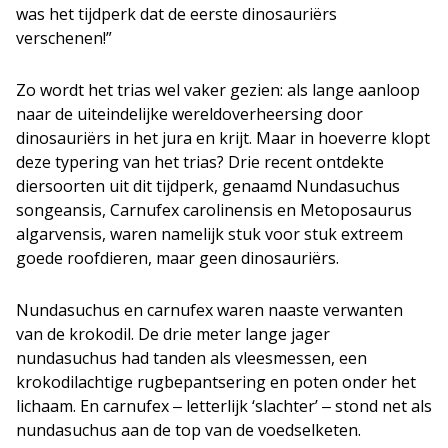
was het tijdperk dat de eerste dinosauriërs
verschenen!”
Zo wordt het trias wel vaker gezien: als lange aanloop
naar de uiteindelijke wereldoverheersing door
dinosauriërs in het jura en krijt. Maar in hoeverre klopt
deze typering van het trias? Drie recent ontdekte
diersoorten uit dit tijdperk, genaamd Nundasuchus
songeansis, Carnufex carolinensis en Metoposaurus
algarvensis, waren namelijk stuk voor stuk extreem
goede roofdieren, maar geen dinosauriërs.
Nundasuchus en carnufex waren naaste verwanten
van de krokodil. De drie meter lange jager
nundasuchus had tanden als vleesmessen, een
krokodilachtige rugbepantsering en poten onder het
lichaam. En carnufex ‒ letterlijk ‘slachter’ ‒ stond net als
nundasuchus aan de top van de voedselketen.