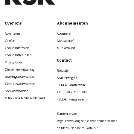
Over ons
Abonnementen
Adverteren
Abonneren
Colofon
Nieuwsbrief
Cookie informatie
Mijn account
Cookie Instellingen
Contact
Privacy beleid
Disclaimer/vrijwaring
Redactie
Leveringsvoorwaarden
Spaklerweg 53
Gebruiksvoorwaarden
1114 AE Amsterdam
Spelvoorwaarden
+31 (0)20 – 210 5300
© Roularta Media Nederland
info@kijkmagazine.nl
Klantenservice
Regel eenvoudig zelf je abonnementszaken
op https://service.roularta.nl/