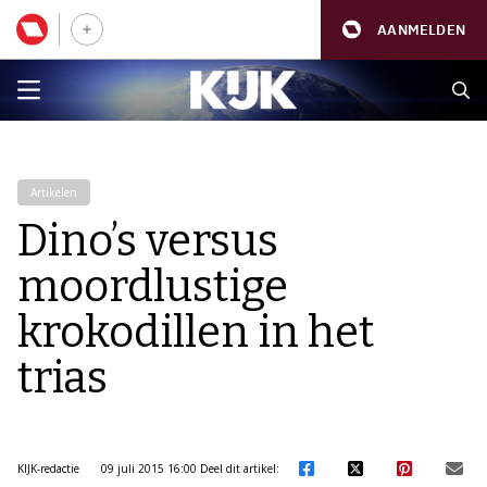
AANMELDEN
Artikelen
Dino’s versus
moordlustige
krokodillen in het
trias
KIJK-redactie
09 juli 2015 16:00
Deel dit artikel: