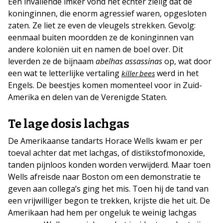
Een invallende imker vond het echter zielig dat de
koninginnen, die enorm agressief waren, opgesloten
zaten. Ze liet ze even de vleugels strekken. Gevolg:
eenmaal buiten moordden ze de koninginnen van
andere koloniën uit en namen de boel over. Dit
leverden ze de bijnaam
abelhas assassinas
op, wat door
een wat te letterlijke vertaling
werd in het
killer bees
Engels. De beestjes komen momenteel voor in Zuid-
Amerika en delen van de Verenigde Staten.
Te lage dosis lachgas
De Amerikaanse tandarts Horace Wells kwam er per
toeval achter dat met lachgas, of distikstofmonoxide,
tanden pijnloos konden worden verwijderd. Maar toen
Wells afreisde naar Boston om een demonstratie te
geven aan collega’s ging het mis. Toen hij de tand van
een vrijwilliger begon te trekken, krijste die het uit. De
Amerikaan had hem per ongeluk te weinig lachgas